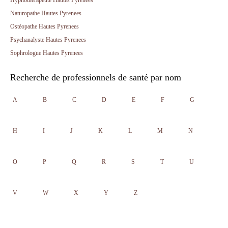
Hypnothérapeute Hautes Pyrenees
Naturopathe Hautes Pyrenees
Ostéopathe Hautes Pyrenees
Psychanalyste Hautes Pyrenees
Sophrologue Hautes Pyrenees
Recherche de professionnels de santé par nom
A
B
C
D
E
F
G
H
I
J
K
L
M
N
O
P
Q
R
S
T
U
V
W
X
Y
Z