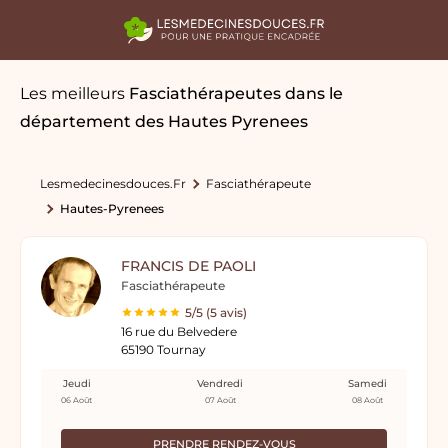
Les meilleurs
Fasciathérapeutes
dans le
département des Hautes Pyrenees
Lesmedecinesdouces.fr
Fasciathérapeute
Hautes-Pyrenees
FRANCIS DE PAOLI
Fasciathérapeute
5/5 (5 avis)
16 rue du Belvedere
65190 Tournay
Jeudi
Vendredi
Samedi
06 Août
07 Août
08 Août
PRENDRE RENDEZ-VOUS