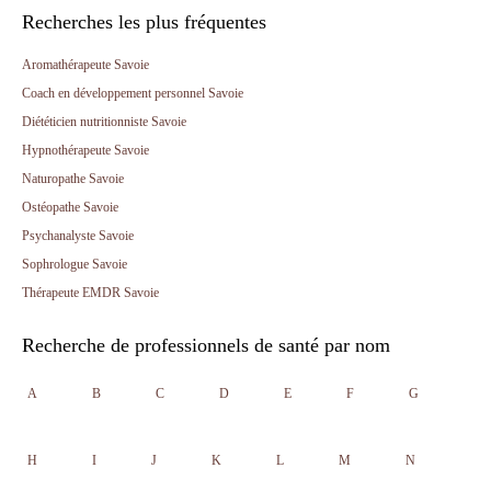
Recherches les plus fréquentes
Aromathérapeute Savoie
Coach en développement personnel Savoie
Diététicien nutritionniste Savoie
Hypnothérapeute Savoie
Naturopathe Savoie
Ostéopathe Savoie
Psychanalyste Savoie
Sophrologue Savoie
Thérapeute EMDR Savoie
Recherche de professionnels de santé par nom
A
B
C
D
E
F
G
H
I
J
K
L
M
N