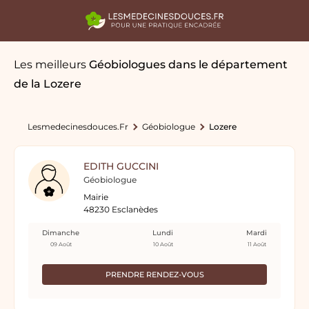
Les meilleurs
Géobiologues
dans le département
de la Lozere
Lesmedecinesdouces.fr
Géobiologue
Lozere
EDITH GUCCINI
Géobiologue
Mairie
48230 Esclanèdes
Dimanche
Lundi
Mardi
09 Août
10 Août
11 Août
PRENDRE RENDEZ-VOUS