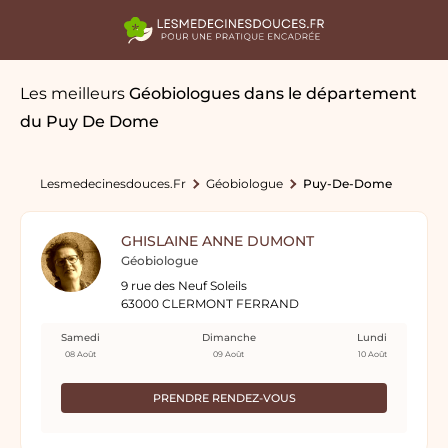
Les meilleurs
Géobiologues
dans le département
du Puy De Dome
Lesmedecinesdouces.fr
Géobiologue
Puy-De-Dome
GHISLAINE ANNE DUMONT
Géobiologue
9 rue des Neuf Soleils
63000 CLERMONT FERRAND
Samedi
Dimanche
Lundi
08 Août
09 Août
10 Août
PRENDRE RENDEZ-VOUS