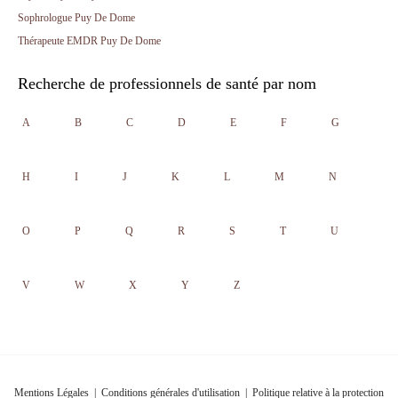
Sophrologue Puy De Dome
Thérapeute EMDR Puy De Dome
Recherche de professionnels de santé par nom
A
B
C
D
E
F
G
H
I
J
K
L
M
N
O
P
Q
R
S
T
U
V
W
X
Y
Z
Mentions Légales
|
Conditions générales d'utilisation
|
Politique relative à la protection