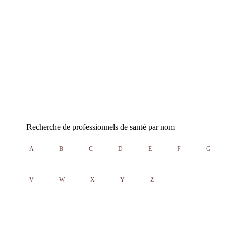
Recherche de professionnels de santé par nom
A
B
C
D
E
F
G
V
W
X
Y
Z