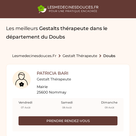
Les meilleurs
Gestalts thérapeute
dans le
département du Doubs
Lesmedecinesdouces.fr
Gestalt Thérapeute
Doubs
PATRICIA BARI
Gestalt Thérapeute
Mairie
25600 Nommay
Vendredi
Samedi
Dimanche
07 Août
08 Août
09 Août
PRENDRE RENDEZ-VOUS