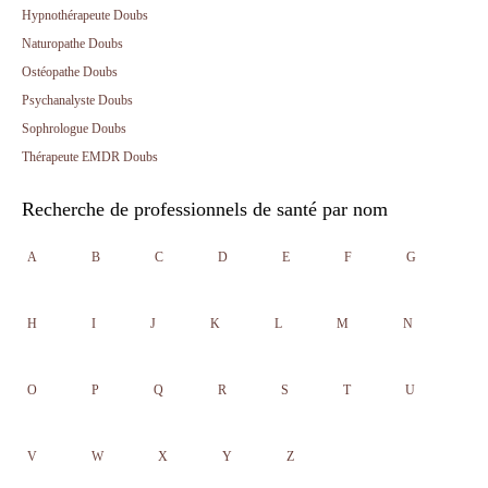
Hypnothérapeute Doubs
Naturopathe Doubs
Ostéopathe Doubs
Psychanalyste Doubs
Sophrologue Doubs
Thérapeute EMDR Doubs
Recherche de professionnels de santé par nom
A
B
C
D
E
F
G
H
I
J
K
L
M
N
O
P
Q
R
S
T
U
V
W
X
Y
Z