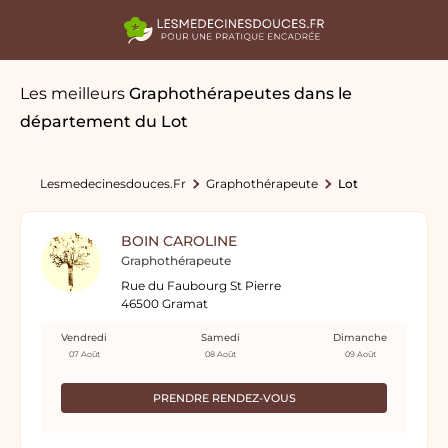
Les meilleurs
Graphothérapeutes
dans le
département du Lot
Lesmedecinesdouces.fr
Graphothérapeute
Lot
BOIN CAROLINE
Graphothérapeute
Rue du Faubourg St Pierre
46500 Gramat
Vendredi
Samedi
Dimanche
07 Août
08 Août
09 Août
PRENDRE RENDEZ-VOUS