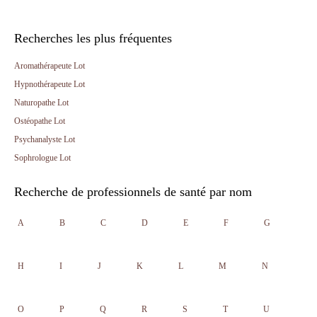
Recherches les plus fréquentes
Aromathérapeute Lot
Hypnothérapeute Lot
Naturopathe Lot
Ostéopathe Lot
Psychanalyste Lot
Sophrologue Lot
Recherche de professionnels de santé par nom
A
B
C
D
E
F
G
H
I
J
K
L
M
N
O
P
Q
R
S
T
U