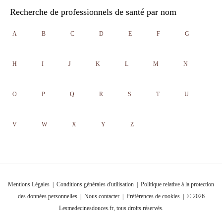
Recherche de professionnels de santé par nom
A
B
C
D
E
F
G
H
I
J
K
L
M
N
O
P
Q
R
S
T
U
V
W
X
Y
Z
Mentions Légales
|
Conditions générales d'utilisation
|
Politique relative à la protection
des données personnelles
|
Nous contacter
|
Préférences de cookies
| © 2026
Lesmedecinesdouces.fr, tous droits réservés.