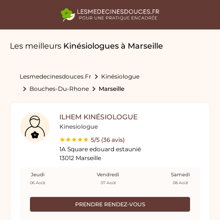
Les meilleurs
Kinésiologues
à Marseille
Lesmedecinesdouces.fr
Kinésiologue
Bouches-Du-Rhone
Marseille
ILHEM KINÉSIOLOGUE
Kinesiologue
5/5 (36 avis)
1A Square edouard estaunié
13012 Marseille
Jeudi
Vendredi
Samedi
06 Août
07 Août
08 Août
PRENDRE RENDEZ-VOUS