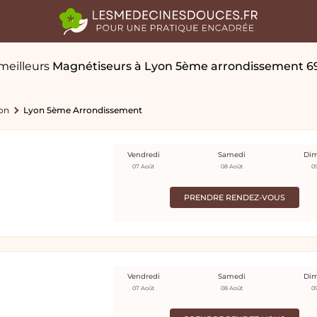
meilleurs
Magnétiseurs
à Lyon 5ème arrondissement 6
on
Lyon 5ème Arrondissement
Vendredi
Samedi
Di
07 Août
08 Août
0
PRENDRE RENDEZ-VOUS
Vendredi
Samedi
Di
07 Août
08 Août
0