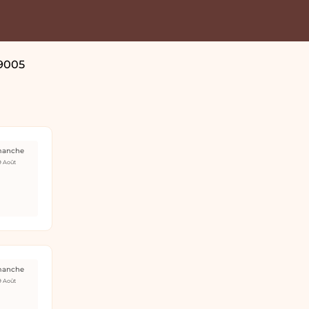
9005
manche
9 Août
manche
9 Août