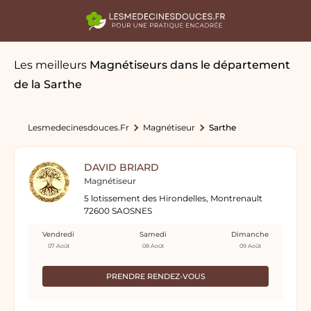
Les meilleurs
Magnétiseurs
dans le département
de la Sarthe
Lesmedecinesdouces.fr
Magnétiseur
Sarthe
DAVID BRIARD
Magnétiseur
5 lotissement des Hirondelles, Montrenault
72600 SAOSNES
Vendredi
Samedi
Dimanche
07 Août
08 Août
09 Août
PRENDRE RENDEZ-VOUS