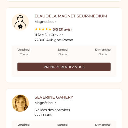
ELAUDELA MAGNÉTISEUR-MÉDIUM
Magnetiseur
5/5 (31 avis)
11 Rte Du Gravier
72800 Aubigne-Racan
Vendredi
Samedi
Dimanche
07 Août
08 Août
09 Août
PRENDRE RENDEZ-VOUS
SEVERINE GAHERY
Magnétiseur
6 allées des cormiers
72210 Fillé
Vendredi
Samedi
Dimanche