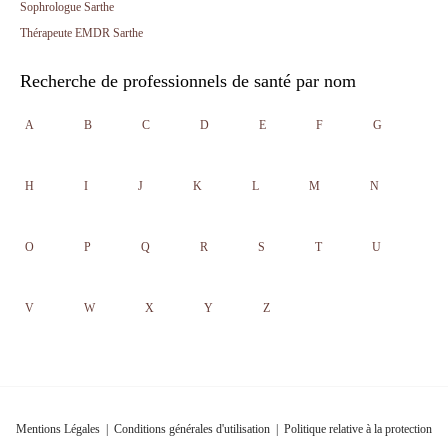
Sophrologue Sarthe
Thérapeute EMDR Sarthe
Recherche de professionnels de santé par nom
A
B
C
D
E
F
G
H
I
J
K
L
M
N
O
P
Q
R
S
T
U
V
W
X
Y
Z
Mentions Légales
|
Conditions générales d'utilisation
|
Politique relative à la protection