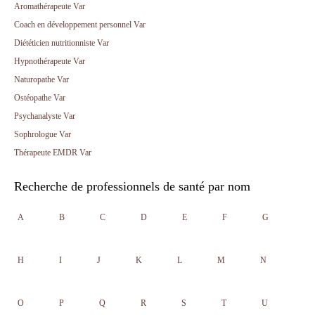
Aromathérapeute Var
Coach en développement personnel Var
Diététicien nutritionniste Var
Hypnothérapeute Var
Naturopathe Var
Ostéopathe Var
Psychanalyste Var
Sophrologue Var
Thérapeute EMDR Var
Recherche de professionnels de santé par nom
A
B
C
D
E
F
G
H
I
J
K
L
M
N
O
P
Q
R
S
T
U