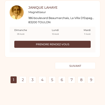
JANIQUE LAHAYE
Magnétiseur
186 boulevard Beaumarchais, La Villa D'Espagne
83200 TOULON
Dimanche
Lundi
Mardi
09 Août
10 Août
11 Août
PRENDRE RENDEZ-VOUS
SUIVANT
1
2
3
4
5
6
7
8
9