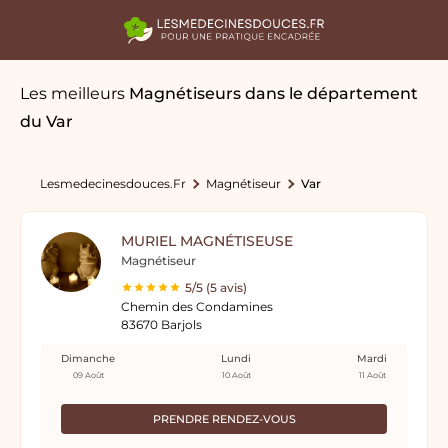
Les meilleurs
Magnétiseurs
dans le département
du Var
Lesmedecinesdouces.fr
Magnétiseur
Var
MURIEL MAGNÉTISEUSE
Magnétiseur
5/5 (5 avis)
Chemin des Condamines
83670 Barjols
Dimanche
Lundi
Mardi
09 Août
10 Août
11 Août
PRENDRE RENDEZ-VOUS