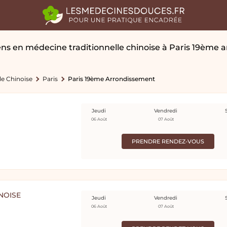
ens en médecine traditionnelle chinoise
à Paris 19ème 
le Chinoise
Paris
Paris 19ème Arrondissement
Jeudi
Vendredi
06 Août
07 Août
PRENDRE RENDEZ-VOUS
NOISE
Jeudi
Vendredi
06 Août
07 Août