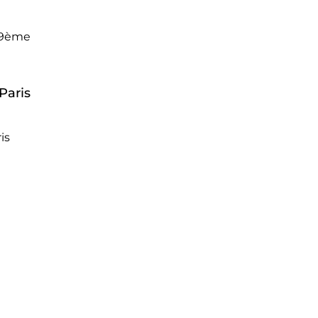
 19ème
Paris
is