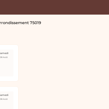
arrondissement 75019
Samedi
08 Août
Samedi
08 Août