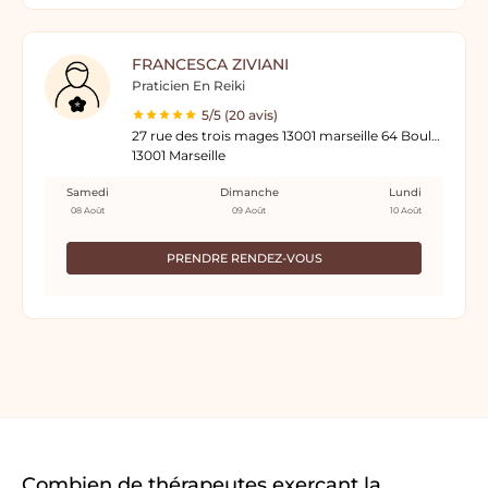
FRANCESCA ZIVIANI
Praticien En Reiki
5/5 (20 avis)
27 rue des trois mages 13001 marseille 64 Boulevard Bompard 13007
13001 Marseille
Samedi
Dimanche
Lundi
08 Août
09 Août
10 Août
PRENDRE RENDEZ-VOUS
Combien de thérapeutes exerçant la