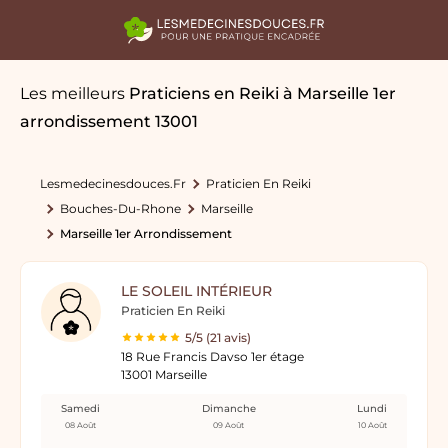
Les meilleurs
Praticiens en Reiki
à Marseille 1er
arrondissement 13001
Lesmedecinesdouces.fr
Praticien En Reiki
Bouches-Du-Rhone
Marseille
Marseille 1er Arrondissement
LE SOLEIL INTÉRIEUR
Praticien En Reiki
5/5 (21 avis)
18 Rue Francis Davso 1er étage
13001 Marseille
Samedi
Dimanche
Lundi
08 Août
09 Août
10 Août