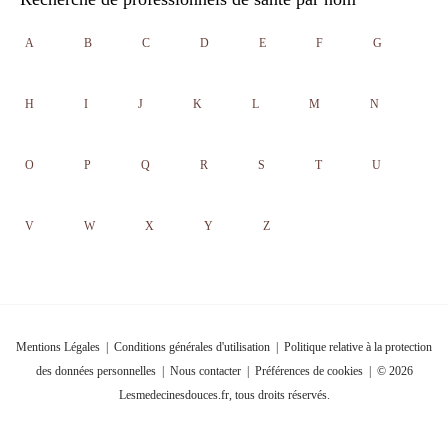
A
B
C
D
E
F
G
H
I
J
K
L
M
N
O
P
Q
R
S
T
U
V
W
X
Y
Z
Mentions Légales
|
Conditions générales d'utilisation
|
Politique relative à la protection
des données personnelles
|
Nous contacter
|
Préférences de cookies
| © 2026
Lesmedecinesdouces.fr, tous droits réservés.