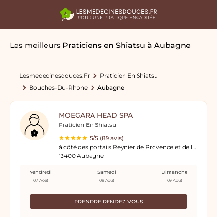
Les meilleurs
Praticiens en Shiatsu
à Aubagne
Lesmedecinesdouces.fr
Praticien En Shiatsu
Bouches-Du-Rhone
Aubagne
MOEGARA HEAD SPA
Praticien En Shiatsu
5/5 (89 avis)
à côté des portails Reynier de Provence et de l’outilleur aubagnais
13400 Aubagne
Vendredi
Samedi
Dimanche
07 Août
08 Août
09 Août
PRENDRE RENDEZ-VOUS