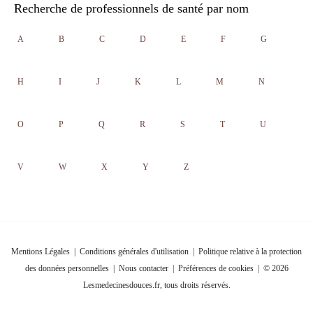
Recherche de professionnels de santé par nom
A
B
C
D
E
F
G
H
I
J
K
L
M
N
O
P
Q
R
S
T
U
V
W
X
Y
Z
Mentions Légales
|
Conditions générales d'utilisation
|
Politique relative à la protection
des données personnelles
|
Nous contacter
|
Préférences de cookies
| © 2026
Lesmedecinesdouces.fr, tous droits réservés.