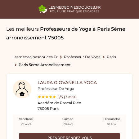
Les meilleurs
Professeurs de Yoga
à Paris 5ème
arrondissement 75005
Lesmedecinesdouces.fr
Professeur De Yoga
Paris
Paris 5ème Arrondissement
LAURA GIOVANELLA YOGA
Professeur De Yoga
5/5 (3 avis)
Académide Pascal Plée
75005 Paris
Vendredi
Samedi
Dimanche
07 Août
08 Août
09 Août
PRENDRE RENDEZ-VOUS