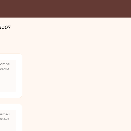
9007
Samedi
08 Août
Samedi
08 Août