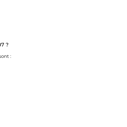
07 ?
ont :