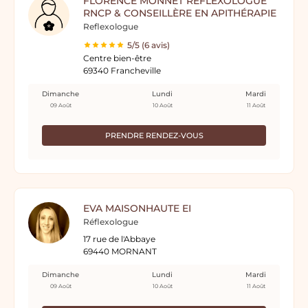
FLORENCE MONNET RÉFLEXOLOGUE
RNCP & CONSEILLÈRE EN APITHÉRAPIE
Reflexologue
5/5 (6 avis)
Centre bien-être
69340 Francheville
Dimanche
Lundi
Mardi
09 Août
10 Août
11 Août
PRENDRE RENDEZ-VOUS
EVA MAISONHAUTE EI
Réflexologue
17 rue de l'Abbaye
69440 MORNANT
Dimanche
Lundi
Mardi
09 Août
10 Août
11 Août