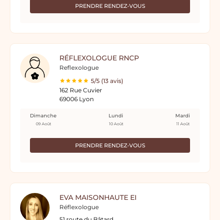
PRENDRE RENDEZ-VOUS
RÉFLEXOLOGUE RNCP
Reflexologue
5/5 (13 avis)
162 Rue Cuvier
69006 Lyon
Dimanche
Lundi
Mardi
09 Août
10 Août
11 Août
PRENDRE RENDEZ-VOUS
EVA MAISONHAUTE EI
Réflexologue
51 route du Bâtard