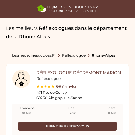
Les meilleurs
Réflexologues
dans le département
de la Rhone Alpes
Lesmedecinesdouces.fr
Réflexologue
Rhone-Alpes
RÉFLEXOLOGUE DÉGREMONT MARION
Reflexologue
5/5 (14 avis)
471 Rte de Genay
69250 Albigny-sur-Saone
Dimanche
Lundi
Mardi
09 Août
10 Août
11 Août
PRENDRE RENDEZ-VOUS