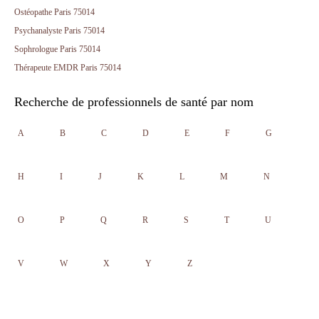
Ostéopathe Paris 75014
Psychanalyste Paris 75014
Sophrologue Paris 75014
Thérapeute EMDR Paris 75014
Recherche de professionnels de santé par nom
A
B
C
D
E
F
G
H
I
J
K
L
M
N
O
P
Q
R
S
T
U
V
W
X
Y
Z