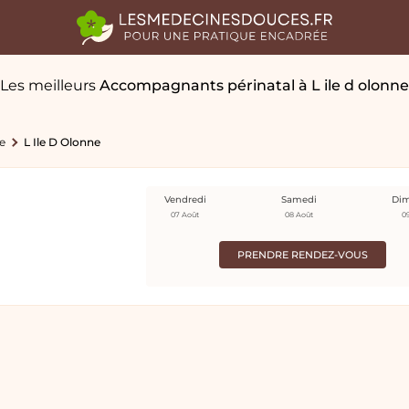
Les meilleurs
Accompagnants périnatal
à L ile d olonne
e
L Ile D Olonne
Vendredi
Samedi
Di
07 Août
08 Août
0
PRENDRE RENDEZ-VOUS