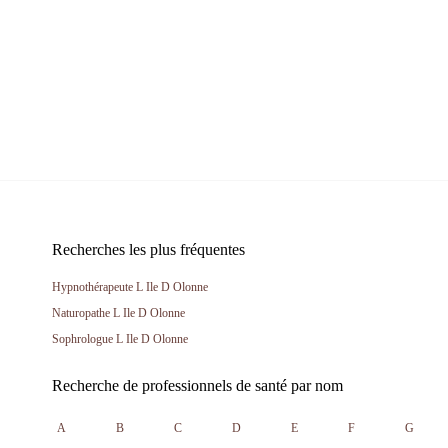
Recherches les plus fréquentes
Hypnothérapeute L Ile D Olonne
Naturopathe L Ile D Olonne
Sophrologue L Ile D Olonne
Recherche de professionnels de santé par nom
A
B
C
D
E
F
G