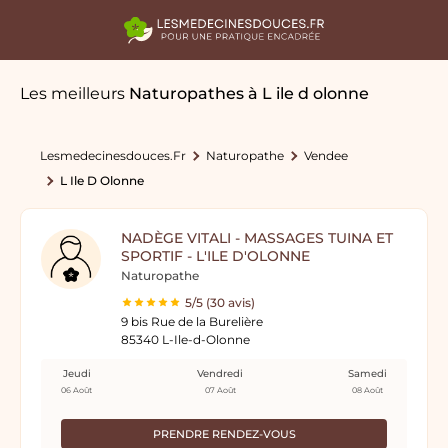
Les meilleurs
Naturopathes
à L ile d olonne
Lesmedecinesdouces.fr
Naturopathe
Vendee
L Ile D Olonne
NADÈGE VITALI - MASSAGES TUINA ET
SPORTIF - L'ILE D'OLONNE
Naturopathe
5/5 (30 avis)
9 bis Rue de la Burelière
85340 L-Ile-d-Olonne
Jeudi
Vendredi
Samedi
06 Août
07 Août
08 Août
PRENDRE RENDEZ-VOUS