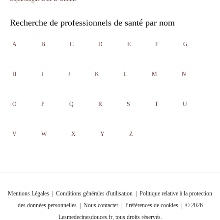
Recherche de professionnels de santé par nom
A
B
C
D
E
F
G
H
I
J
K
L
M
N
O
P
Q
R
S
T
U
V
W
X
Y
Z
Mentions Légales
|
Conditions générales d'utilisation
|
Politique relative à la protection
des données personnelles
|
Nous contacter
|
Préférences de cookies
| © 2026
Lesmedecinesdouces.fr, tous droits réservés.