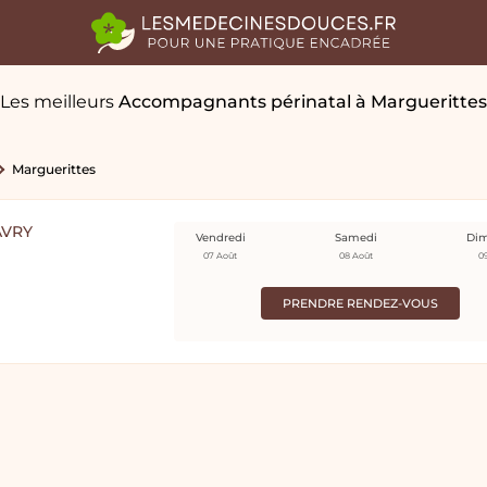
Les meilleurs
Accompagnants périnatal
à Marguerittes
Marguerittes
AVRY
Vendredi
Samedi
Di
07 Août
08 Août
0
PRENDRE RENDEZ-VOUS