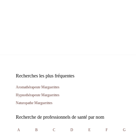
Recherches les plus fréquentes
Aromathérapeute Marguerittes
Hypnothérapeute Marguerittes
Naturopathe Marguerittes
Recherche de professionnels de santé par nom
A
B
C
D
E
F
G