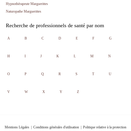
Hypnothérapeute Marguerittes
Naturopathe Marguerittes
Recherche de professionnels de santé par nom
A
B
C
D
E
F
G
H
I
J
K
L
M
N
O
P
Q
R
S
T
U
V
W
X
Y
Z
Mentions Légales
|
Conditions générales d'utilisation
|
Politique relative à la protection