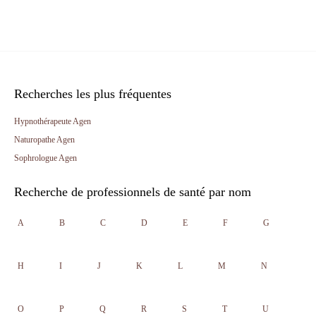
Recherches les plus fréquentes
Hypnothérapeute Agen
Naturopathe Agen
Sophrologue Agen
Recherche de professionnels de santé par nom
A
B
C
D
E
F
G
H
I
J
K
L
M
N
O
P
Q
R
S
T
U