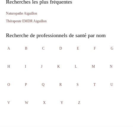
Recherches les plus fréquentes
Naturopathe Aiguillon
Thérapeute EMDR Aiguillon
Recherche de professionnels de santé par nom
A
B
C
D
E
F
G
H
I
J
K
L
M
N
O
P
Q
R
S
T
U
V
W
X
Y
Z