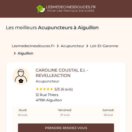
Les meilleurs
Acupuncteurs
à Aiguillon
Lesmedecinesdouces.fr
Acupuncteur
Lot-Et-Garonne
Aiguillon
CAROLINE COUSTAL E.I. -
REVELLEACTION
Acupuncteur
5/5 (6 avis)
12 Rue Thiers
47190 Aiguillon
Jeudi
Vendredi
Samedi
06 Août
07 Août
08 Août
PRENDRE RENDEZ-VOUS