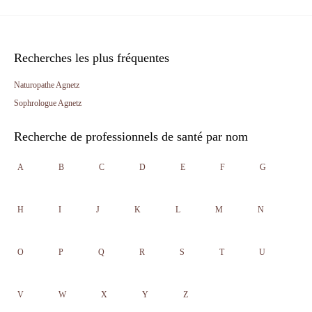
Recherches les plus fréquentes
Naturopathe Agnetz
Sophrologue Agnetz
Recherche de professionnels de santé par nom
A
B
C
D
E
F
G
H
I
J
K
L
M
N
O
P
Q
R
S
T
U
V
W
X
Y
Z