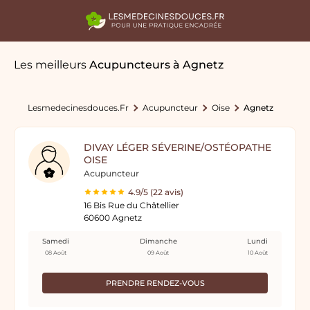
Les meilleurs
Acupuncteurs
à Agnetz
Lesmedecinesdouces.fr
Acupuncteur
Oise
Agnetz
DIVAY LÉGER SÉVERINE/OSTÉOPATHE
OISE
Acupuncteur
4.9/5 (22 avis)
16 Bis Rue du Châtellier
60600 Agnetz
Samedi
Dimanche
Lundi
08 Août
09 Août
10 Août
PRENDRE RENDEZ-VOUS