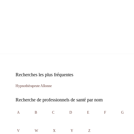
Recherches les plus fréquentes
Hypnothérapeute Allonne
Recherche de professionnels de santé par nom
A
B
C
D
E
F
G
V
W
X
Y
Z