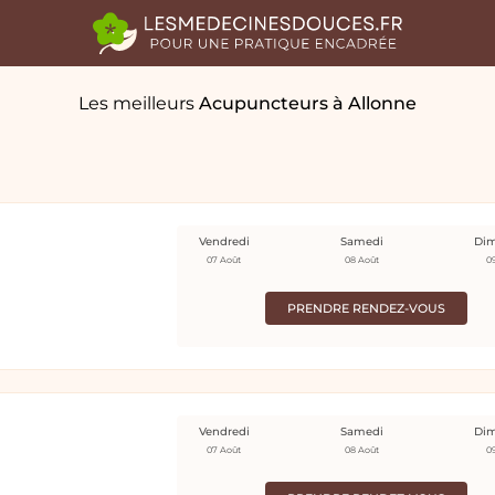
Les meilleurs
Acupuncteurs
à Allonne
Vendredi
Samedi
Di
07 Août
08 Août
0
PRENDRE RENDEZ-VOUS
Vendredi
Samedi
Di
07 Août
08 Août
0