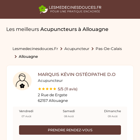
Les meilleurs
Acupuncteurs
à Allouagne
Lesmedecinesdouces.fr
Acupuncteur
Pas-De-Calais
Allouagne
MARQUIS KÉVIN OSTÉOPATHE D.O
Acupuncteur
5/5 (11 avis)
2 Rue de Ergste
62157 Allouagne
Vendredi
Samedi
Dimanche
07 Août
08 Août
09 Août
PRENDRE RENDEZ-VOUS