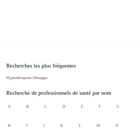
Recherches les plus fréquentes
Hypnothérapeute Allouagne
Recherche de professionnels de santé par nom
A
B
C
D
E
F
G
H
I
J
K
L
M
N