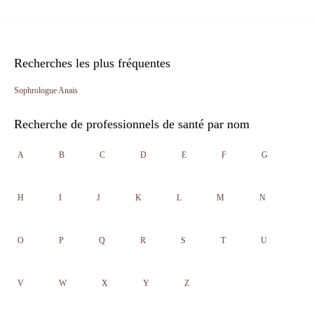
Recherches les plus fréquentes
Sophrologue Anais
Recherche de professionnels de santé par nom
A
B
C
D
E
F
G
H
I
J
K
L
M
N
O
P
Q
R
S
T
U
V
W
X
Y
Z