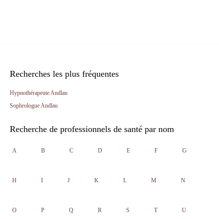
Recherches les plus fréquentes
Hypnothérapeute Andlau
Sophrologue Andlau
Recherche de professionnels de santé par nom
A
B
C
D
E
F
G
H
I
J
K
L
M
N
O
P
Q
R
S
T
U