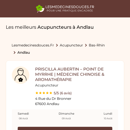
Les meilleurs
Acupuncteurs
à Andlau
Lesmedecinesdouces.fr
Acupuncteur
Bas-Rhin
Andlau
PRISCILLA AUBERTIN – POINT DE
MYRRHE | MÉDECINE CHINOISE &
AROMATHÉRAPIE
Acupuncteur
5/5 (6 avis)
4 Rue du Dr Bronner
67600 Andlau
Samedi
Dimanche
Lundi
08 Août
09 Août
10 Août