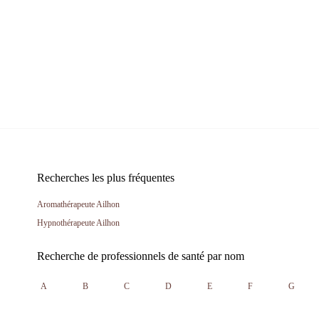
Recherches les plus fréquentes
Aromathérapeute Ailhon
Hypnothérapeute Ailhon
Recherche de professionnels de santé par nom
A
B
C
D
E
F
G