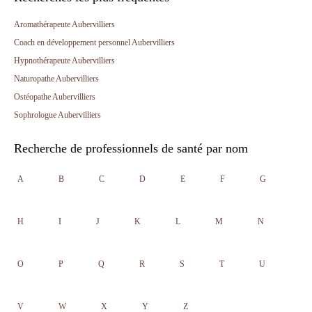
Aromathérapeute Aubervilliers
Coach en développement personnel Aubervilliers
Hypnothérapeute Aubervilliers
Naturopathe Aubervilliers
Ostéopathe Aubervilliers
Sophrologue Aubervilliers
Recherche de professionnels de santé par nom
A
B
C
D
E
F
G
H
I
J
K
L
M
N
O
P
Q
R
S
T
U
V
W
X
Y
Z