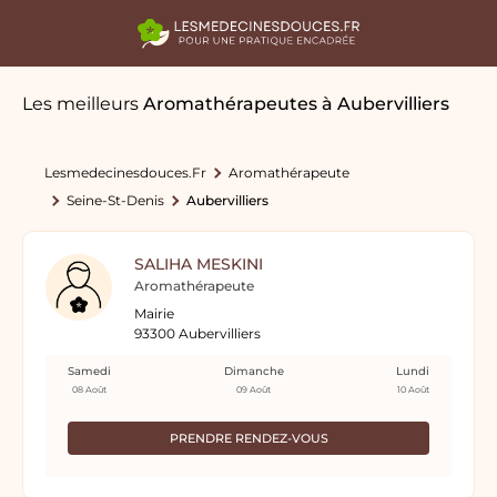
Les meilleurs
Aromathérapeutes
à Aubervilliers
Lesmedecinesdouces.fr
Aromathérapeute
Seine-St-Denis
Aubervilliers
SALIHA MESKINI
Aromathérapeute
Mairie
93300 Aubervilliers
Samedi
Dimanche
Lundi
08 Août
09 Août
10 Août
PRENDRE RENDEZ-VOUS