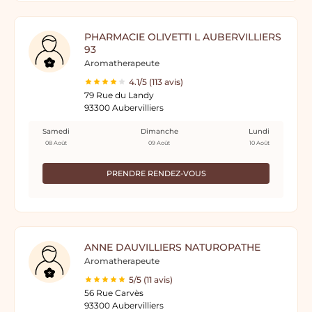
PHARMACIE OLIVETTI L AUBERVILLIERS
93
Aromatherapeute
4.1/5 (113 avis)
79 Rue du Landy
93300 Aubervilliers
Samedi
Dimanche
Lundi
08 Août
09 Août
10 Août
PRENDRE RENDEZ-VOUS
ANNE DAUVILLIERS NATUROPATHE
Aromatherapeute
5/5 (11 avis)
56 Rue Carvès
93300 Aubervilliers