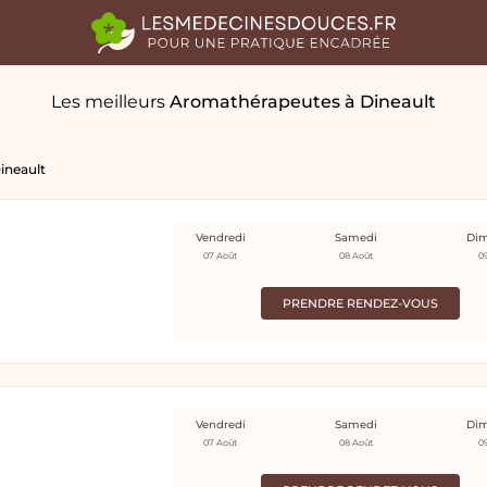
Les meilleurs
Aromathérapeutes
à Dineault
ineault
Vendredi
Samedi
Di
07 Août
08 Août
0
PRENDRE RENDEZ-VOUS
Vendredi
Samedi
Di
07 Août
08 Août
0