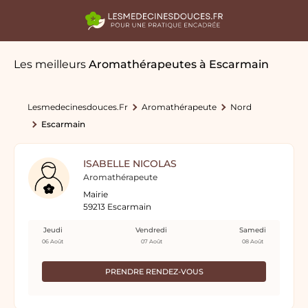
Les meilleurs
Aromathérapeutes
à Escarmain
Lesmedecinesdouces.fr
Aromathérapeute
Nord
Escarmain
ISABELLE NICOLAS
Aromathérapeute
Mairie
59213 Escarmain
Jeudi
Vendredi
Samedi
06 Août
07 Août
08 Août
PRENDRE RENDEZ-VOUS