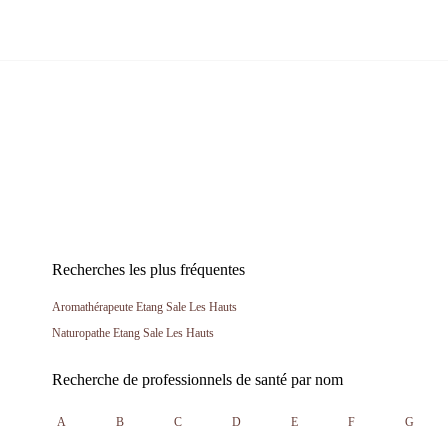
Recherches les plus fréquentes
Aromathérapeute Etang Sale Les Hauts
Naturopathe Etang Sale Les Hauts
Recherche de professionnels de santé par nom
A
B
C
D
E
F
G