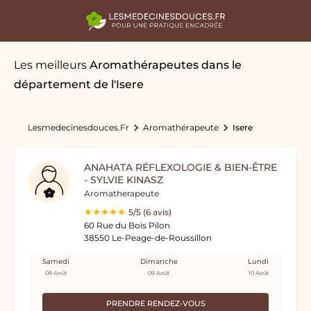
Les meilleurs
Aromathérapeutes
dans le
département de l'Isere
Lesmedecinesdouces.fr
Aromathérapeute
Isere
ANAHATA RÉFLEXOLOGIE & BIEN-ÊTRE
- SYLVIE KINASZ
Aromatherapeute
5/5 (6 avis)
60 Rue du Bois Pilon
38550 Le-Peage-de-Roussillon
Samedi
Dimanche
Lundi
08 Août
09 Août
10 Août
PRENDRE RENDEZ-VOUS