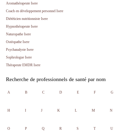
Aromathérapeute Isere
Coach en développement personnel Isere
Diététicien nutritionniste Isere
Hypnothérapeute Isere
Naturopathe Isere
Ostéopathe Isere
Psychanalyste Isere
Sophrologue Isere
Thérapeute EMDR Isere
Recherche de professionnels de santé par nom
A
B
C
D
E
F
G
H
I
J
K
L
M
N
O
P
Q
R
S
T
U