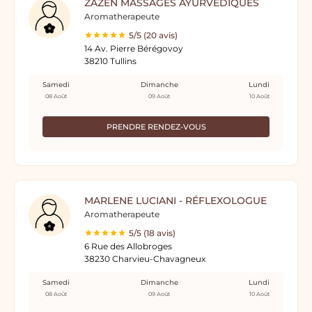
ZAZEN MASSAGES AYURVÉDIQUES
Aromatherapeute
5/5 (20 avis)
14 Av. Pierre Bérégovoy
38210 Tullins
Samedi
Dimanche
Lundi
08 Août
09 Août
10 Août
PRENDRE RENDEZ-VOUS
MARLENE LUCIANI - RÉFLEXOLOGUE
Aromatherapeute
5/5 (18 avis)
6 Rue des Allobroges
38230 Charvieu-Chavagneux
Samedi
Dimanche
Lundi
08 Août
09 Août
10 Août