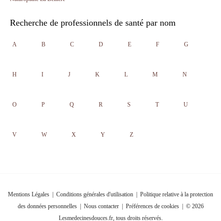
Recherche de professionnels de santé par nom
A
B
C
D
E
F
G
H
I
J
K
L
M
N
O
P
Q
R
S
T
U
V
W
X
Y
Z
Mentions Légales
|
Conditions générales d'utilisation
|
Politique relative à la protection
des données personnelles
|
Nous contacter
|
Préférences de cookies
| © 2026
Lesmedecinesdouces.fr, tous droits réservés.