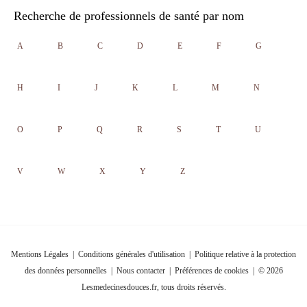
Recherche de professionnels de santé par nom
A
B
C
D
E
F
G
H
I
J
K
L
M
N
O
P
Q
R
S
T
U
V
W
X
Y
Z
Mentions Légales
|
Conditions générales d'utilisation
|
Politique relative à la protection
des données personnelles
|
Nous contacter
|
Préférences de cookies
| © 2026
Lesmedecinesdouces.fr, tous droits réservés.