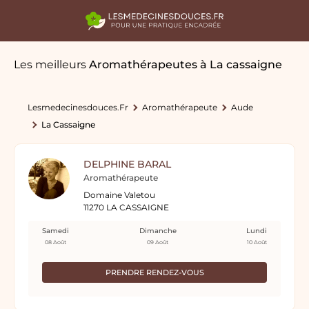
Les meilleurs
Aromathérapeutes
à La cassaigne
Lesmedecinesdouces.fr
Aromathérapeute
Aude
La Cassaigne
DELPHINE BARAL
Aromathérapeute
Domaine Valetou
11270 LA CASSAIGNE
Samedi
Dimanche
Lundi
08 Août
09 Août
10 Août
PRENDRE RENDEZ-VOUS