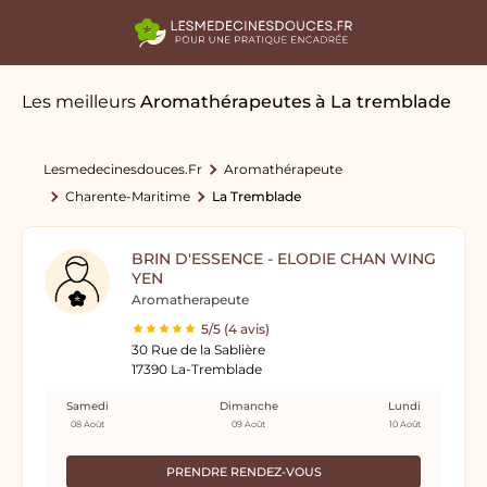
Les meilleurs
Aromathérapeutes
à La tremblade
Lesmedecinesdouces.fr
Aromathérapeute
Charente-Maritime
La Tremblade
BRIN D'ESSENCE - ELODIE CHAN WING
YEN
Aromatherapeute
5/5 (4 avis)
30 Rue de la Sablière
17390 La-Tremblade
Samedi
Dimanche
Lundi
08 Août
09 Août
10 Août
PRENDRE RENDEZ-VOUS