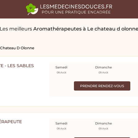
Les meilleurs
Aromathérapeutes
à Le chateau d olonn
 Chateau D Olonne
 - LES SABLES
Samedi
Dimanche
08 Août
09 Août
PRENDRE RENDEZ-VOUS
HÉRAPEUTE
Samedi
Dimanche
08 Août
09 Août