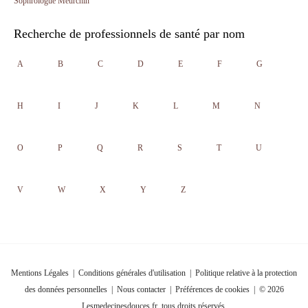
Sophrologue Meurchin
Recherche de professionnels de santé par nom
A
B
C
D
E
F
G
H
I
J
K
L
M
N
O
P
Q
R
S
T
U
V
W
X
Y
Z
Mentions Légales
|
Conditions générales d'utilisation
|
Politique relative à la protection
des données personnelles
|
Nous contacter
|
Préférences de cookies
| © 2026
Lesmedecinesdouces.fr, tous droits réservés.