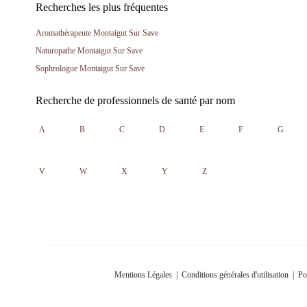
Recherches les plus fréquentes
Aromathérapeute Montaigut Sur Save
Naturopathe Montaigut Sur Save
Sophrologue Montaigut Sur Save
Recherche de professionnels de santé par nom
A
B
C
D
E
F
G
V
W
X
Y
Z
Mentions Légales
|
Conditions générales d'utilisation
|
Po