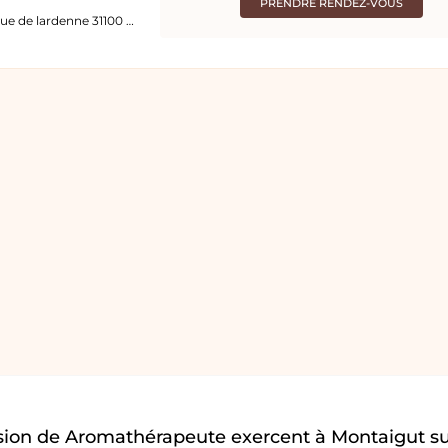
PRENDRE RENDEZ-VOUS
21 LOT LES BALCONS DE LA SAVE 122 bis avenue de lardenne 31100 Toulouse
sion de Aromathérapeute exercent à Montaigut su