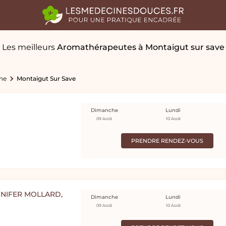
Les meilleurs
Aromathérapeutes
à Montaigut sur save
ne
Montaigut Sur Save
Dimanche
Lundi
09 Août
10 Août
PRENDRE RENDEZ-VOUS
NNIFER MOLLARD,
Dimanche
Lundi
09 Août
10 Août