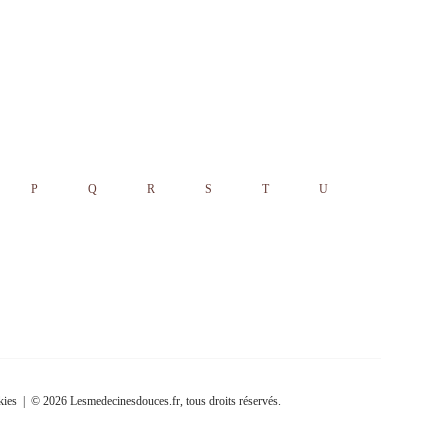
P
Q
R
S
T
U
kies
| © 2026 Lesmedecinesdouces.fr, tous droits réservés.