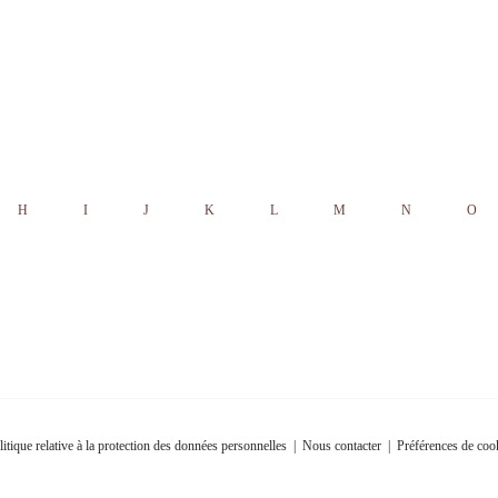
H
I
J
K
L
M
N
O
litique relative à la protection des données personnelles
|
Nous contacter
|
Préférences de coo