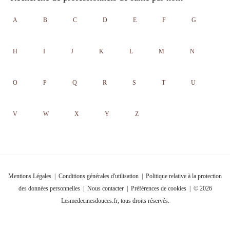
A
B
C
D
E
F
G
H
I
J
K
L
M
N
O
P
Q
R
S
T
U
V
W
X
Y
Z
Mentions Légales
|
Conditions générales d'utilisation
|
Politique relative à la protection
des données personnelles
|
Nous contacter
|
Préférences de cookies
| © 2026
Lesmedecinesdouces.fr, tous droits réservés.