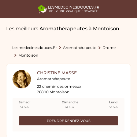
Les meilleurs
Aromathérapeutes
à Montoison
Lesmedecinesdouces.fr
Aromathérapeute
Drome
Montoison
CHRISTINE MASSE
Aromathérapeute
22 chemin des ormeaux
26800 Montoison
Samedi
Dimanche
Lundi
08 Août
09 Août
10 Août
PRENDRE RENDEZ-VOUS