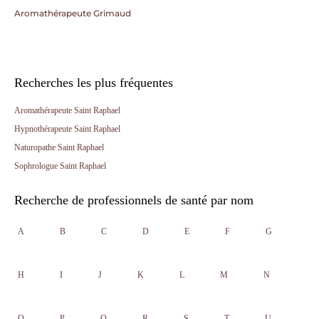
Aromathérapeute Grimaud
Recherches les plus fréquentes
Aromathérapeute Saint Raphael
Hypnothérapeute Saint Raphael
Naturopathe Saint Raphael
Sophrologue Saint Raphael
Recherche de professionnels de santé par nom
A
B
C
D
E
F
G
H
I
J
K
L
M
N
O
P
Q
R
S
T
U