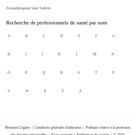
Aromathérapeute Saint Vallerin
Recherche de professionnels de santé par nom
A
B
C
D
E
F
G
H
I
J
K
L
M
N
O
P
Q
R
S
T
U
V
W
X
Y
Z
Mentions Légales
|
Conditions générales d'utilisation
|
Politique relative à la protection
des données personnelles
|
Nous contacter
|
Préférences de cookies
| © 2026