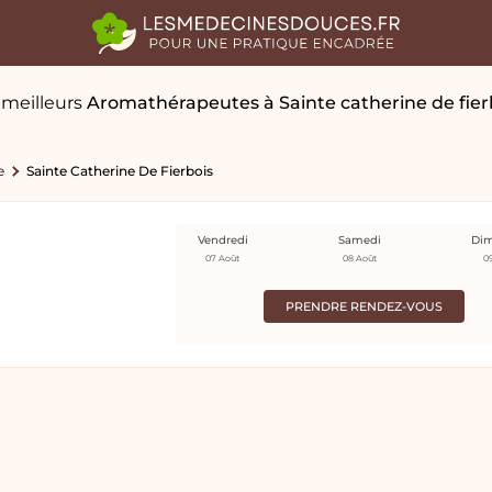
 meilleurs
Aromathérapeutes
à Sainte catherine de fier
e
Sainte Catherine De Fierbois
Vendredi
Samedi
Di
07 Août
08 Août
0
PRENDRE RENDEZ-VOUS