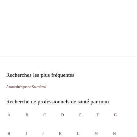
Recherches les plus fréquentes
Aromathérapeute Sourdeval
Recherche de professionnels de santé par nom
A
B
C
D
E
F
G
H
I
J
K
L
M
N