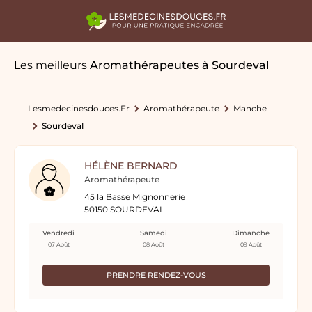
Les meilleurs
Aromathérapeutes
à Sourdeval
Lesmedecinesdouces.fr
Aromathérapeute
Manche
Sourdeval
HÉLÈNE BERNARD
Aromathérapeute
45 la Basse Mignonnerie
50150 SOURDEVAL
Vendredi
Samedi
Dimanche
07 Août
08 Août
09 Août
PRENDRE RENDEZ-VOUS