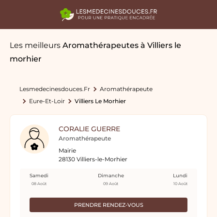
Les meilleurs
Aromathérapeutes
à Villiers le
morhier
Lesmedecinesdouces.fr
Aromathérapeute
Eure-Et-Loir
Villiers Le Morhier
CORALIE GUERRE
Aromathérapeute
Mairie
28130 Villiers-le-Morhier
Samedi
Dimanche
Lundi
08 Août
09 Août
10 Août
PRENDRE RENDEZ-VOUS