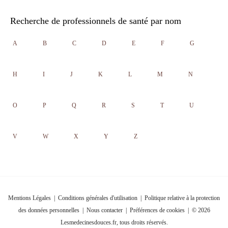
Recherche de professionnels de santé par nom
A
B
C
D
E
F
G
H
I
J
K
L
M
N
O
P
Q
R
S
T
U
V
W
X
Y
Z
Mentions Légales
|
Conditions générales d'utilisation
|
Politique relative à la protection
des données personnelles
|
Nous contacter
|
Préférences de cookies
| © 2026
Lesmedecinesdouces.fr, tous droits réservés.