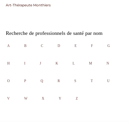
Art-Thérapeute Monthiers
Recherche de professionnels de santé par nom
A
B
C
D
E
F
G
H
I
J
K
L
M
N
O
P
Q
R
S
T
U
V
W
X
Y
Z