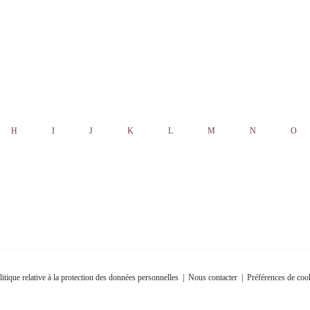
H
I
J
K
L
M
N
O
litique relative à la protection des données personnelles
|
Nous contacter
|
Préférences de coo