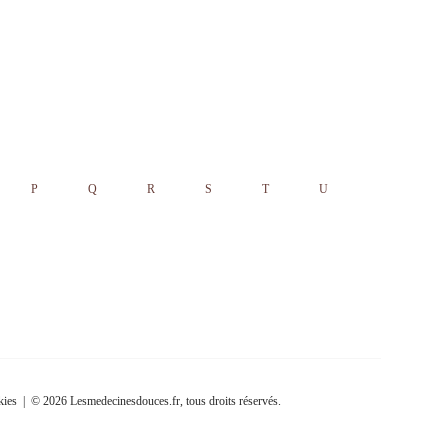
P
Q
R
S
T
U
kies
| © 2026 Lesmedecinesdouces.fr, tous droits réservés.