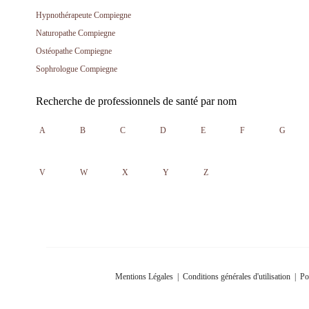
Hypnothérapeute Compiegne
Naturopathe Compiegne
Ostéopathe Compiegne
Sophrologue Compiegne
Recherche de professionnels de santé par nom
A
B
C
D
E
F
G
V
W
X
Y
Z
Mentions Légales
|
Conditions générales d'utilisation
|
Po