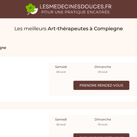
Les meilleurs
Art-thérapeutes
à Compiegne
gne
Samedi
Dimanche
08 Août
09 Août
PRENDRE RENDEZ-VOUS
Samedi
Dimanche
08 Août
09 Août